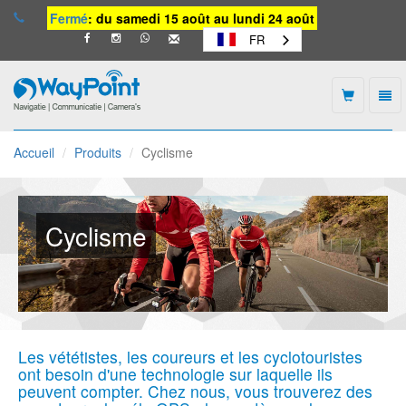
Fermé
: du samedi 15 août au lundi 24 août
FR
Togg
navi
Waypoint
-
Accueil
Produits
Cyclisme
vers
la
page
d'accueil
Cyclisme
Les vététistes, les coureurs et les cyclotouristes
ont besoin d'une technologie sur laquelle ils
peuvent compter. Chez nous, vous trouverez des