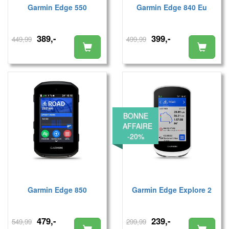
Garmin Edge 550
Garmin Edge 840 Eu
389,-
399,-
449,99
499,99
BONNE
AFFAIRE
-20%
Garmin Edge 850
Garmin Edge Explore 2
479,-
239,-
549,99
299,99