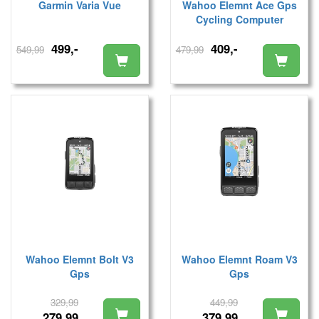
Garmin Varia Vue
Wahoo Elemnt Ace Gps
Cycling Computer
499,-
409,-
549,99
479,99
Wahoo Elemnt Bolt V3
Wahoo Elemnt Roam V3
Gps
Gps
329,99
449,99
279,99
379,99