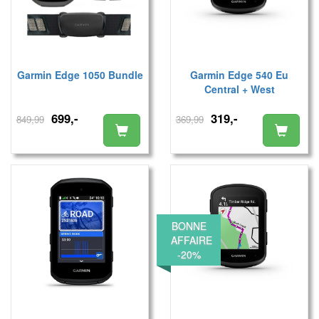
Garmin Edge 1050 Bundle
Garmin Edge 540 Eu
Central + West
699,-
319,-
849,99
369,99
BONNE
AFFAIRE
-20%