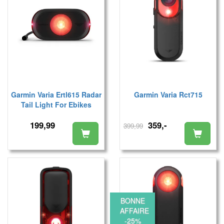
Garmin Varia Ertl615 Radar
Garmin Varia Rct715
Tail Light For Ebikes
199,99
359,-
399,99
BONNE
AFFAIRE
-25%