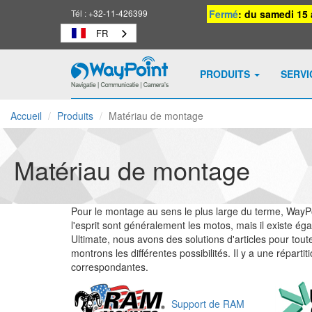
Tél :
+32-11-426399
Fermé
: du samedi 15 
FR
PRODUITS
SERV
Waypoint
-
Accueil
Produits
Matériau de montage
vers
la
page
Matériau de montage
d'accueil
Pour le montage au sens le plus large du terme, WayPoi
l'esprit sont généralement les motos, mais il existe é
Ultimate, nous avons des solutions d'articles pour toute
montrons les différentes possibilités. Il y a une répar
correspondantes.
Support de RAM