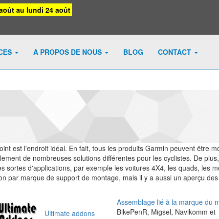
août au lundi 24 août
ICES
A PROPOS DE NOUS
BLOG
CONTACT
nt est l'endroit idéal. En fait, tous les produits Garmin peuvent être 
galement de nombreuses solutions différentes pour les cyclistes. De pl
s sortes d'applications, par exemple les voitures 4X4, les quads, les mon
tition par marque de support de montage, mais il y a aussi un aperçu des
Assemblage lié à la marque du 
BikePenR, Migsel, Navikomm et
Ultimate addons