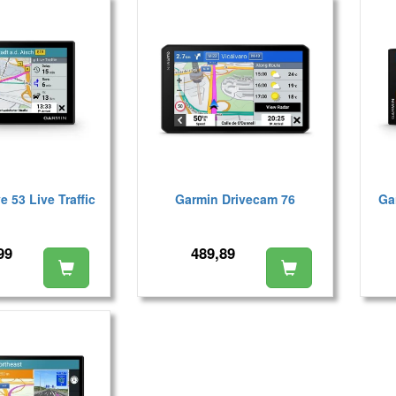
e 53 Live Traffic
Garmin Drivecam 76
Ga
99
489,89