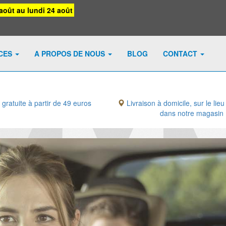
août au lundi 24 août
ICES
A PROPOS DE NOUS
BLOG
CONTACT
 gratuite à partir de 49 euros
Livraison à domicile, sur le lieu
dans notre magasin