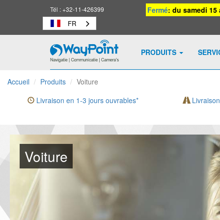
Tél :
+32-11-426399
Fermé
: du samedi 15 
FR
PRODUITS
SERV
Waypoint
-
Accueil
Produits
Voiture
vers
la
Livraison en 1-3 jours ouvrables*
Livraison
page
d'accueil
Voiture