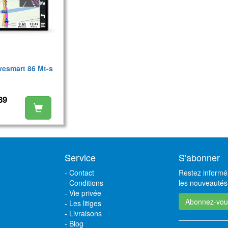
vesmart 86 Mt-s
89
Service
S'abonner
-
Contact
Restez informé 
-
Conditions
les nouveautés,
-
Vie privée
Abonnez-vou
-
Les litiges
-
Livraisons
-
Blog