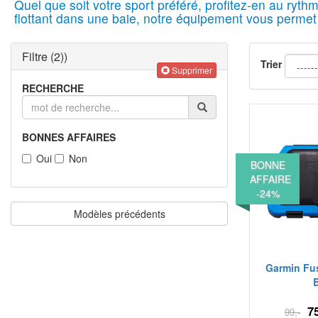
Quel que soit votre sport préféré, profitez-en au ry
flottant dans une baie, notre équipement vous perme
Filtre
(2)
)
Trier
Supprimer
RECHERCHE
BONNES AFFAIRES
Oui
Non
BONNE
AFFAIRE
-24%
Modèles précédents
Garmin Fus
75
99,-