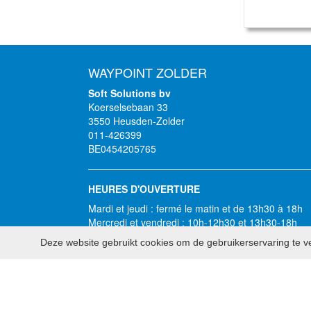
WAYPOINT ZOLDER
Soft Solutions bv
Koerselsebaan 33
3550 Heusden-Zolder
011-426399
BE0454205765
HEURES D'OUVERTURE
Mardi et jeudi : fermé le matin et de 13h30 à 18h
Mercredi et vendredi : 10h-12h30 et 13h30-18h
Samedi : en continu : 10h-16h
Deze website gebruikt cookies om de gebruikerservaring te ve
Dimanche, lundi et jours fériés : fermé
2026 - Soft Solutions bv