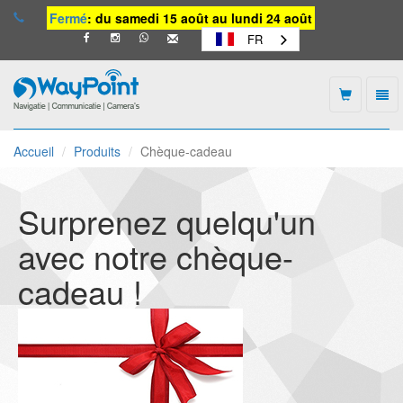
Fermé
: du samedi 15 août au lundi 24 août
FR
Togg
navi
Waypoint
-
Accueil
Produits
Chèque-cadeau
vers
la
page
d'accueil
Surprenez quelqu'un
avec notre chèque-
cadeau !