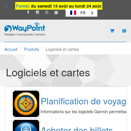
Fermé
: du samedi 15 août au lundi 24 août
FR
Togg
navi
Waypoint
-
Accueil
Produits
Logiciels et cartes
vers
la
page
d'accueil
Logiciels et cartes
Planification de voyage
Informations sur les logiciels Garmin permettant 
Acheter des billets