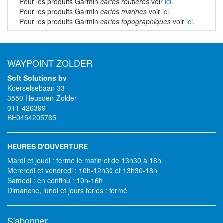
Pour les produits Garmin
cartes routières
voir
ici
.
Pour les produits Garmin
cartes marines
voir
ici
.
Pour les produits Garmin
cartes topographiques
voir
ici
.
WAYPOINT ZOLDER
Soft Solutions bv
Koerselsebaan 33
3550 Heusden-Zolder
011-426399
BE0454205765
HEURES D'OUVERTURE
Mardi et jeudi : fermé le matin et de 13h30 à 18h
Mercredi et vendredi : 10h-12h30 et 13h30-18h
Samedi : en continu : 10h-16h
Dimanche, lundi et jours fériés : fermé
S'abonner