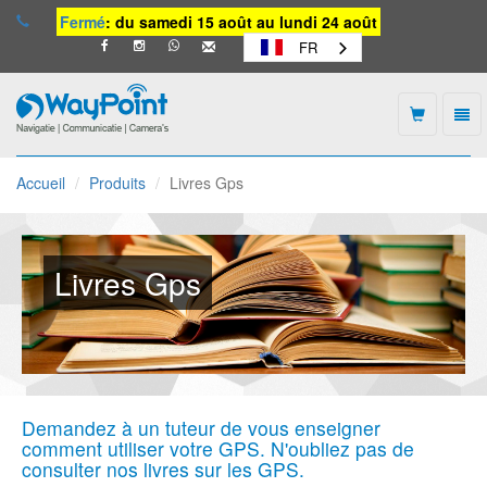
Fermé
: du samedi 15 août au lundi 24 août
FR
Togg
navi
Waypoint
-
Accueil
Produits
Livres Gps
vers
la
page
d'accueil
Livres Gps
Demandez à un tuteur de vous enseigner
comment utiliser votre GPS. N'oubliez pas de
consulter nos livres sur les GPS.