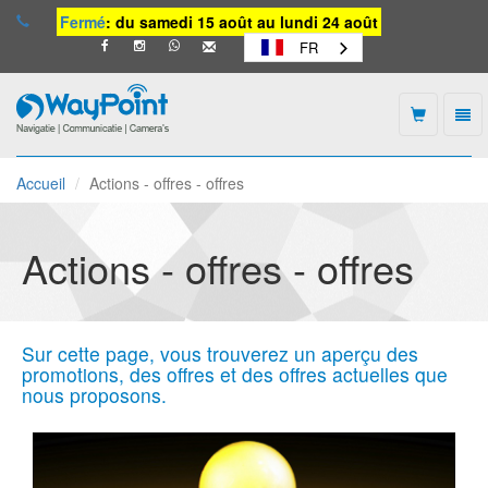
Fermé
: du samedi 15 août au lundi 24 août
FR
Togg
navi
Waypoint
-
Accueil
Actions - offres - offres
vers
la
page
d'accueil
Actions - offres - offres
Sur cette page, vous trouverez un aperçu des
promotions, des offres et des offres actuelles que
nous proposons.