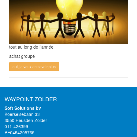
tout au long de l'année
achat groupé
oui, je veux en savoir plus
WAYPOINT ZOLDER
Soft Solutions bv
Koerselsebaan 33
3550 Heusden-Zolder
011-426399
BE0454205765