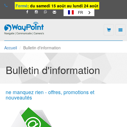
Fermé
: du samedi 15 août au lundi 24 août
FR
Togg
navi
Waypoint
-
Accueil
Bulletin d'information
vers
la
page
d'accueil
Bulletin d'information
ne manquez rien - offres, promotions et
nouveautés