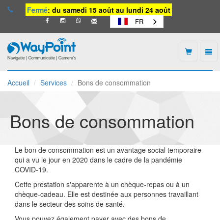
Fermé
: du samedi 15 août au lundi 24 août
FR
Togg
navi
Waypoint
-
Accueil
Services
Bons de consommation
vers
la
page
d'accueil
Bons de consommation
Le bon de consommation est un avantage social temporaire
qui a vu le jour en 2020 dans le cadre de la pandémie
COVID-19.
Cette prestation s'apparente à un chèque-repas ou à un
chèque-cadeau. Elle est destinée aux personnes travaillant
dans le secteur des soins de santé.
Vous pouvez également payer avec des bons de