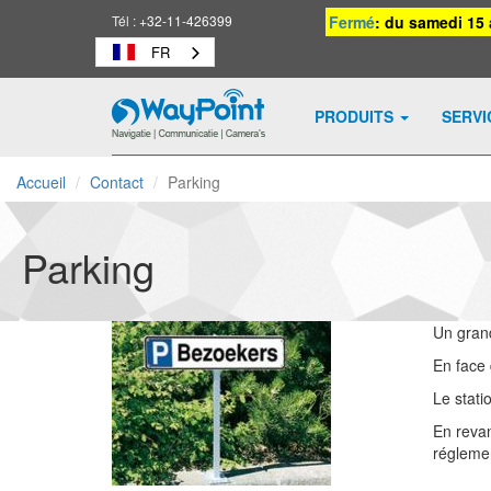
Tél :
+32-11-426399
Fermé
: du samedi 15 
FR
PRODUITS
SERV
Waypoint
-
Accueil
Contact
Parking
vers
la
page
Parking
d'accueil
Un grand
En face 
Le stati
En revan
réglemen