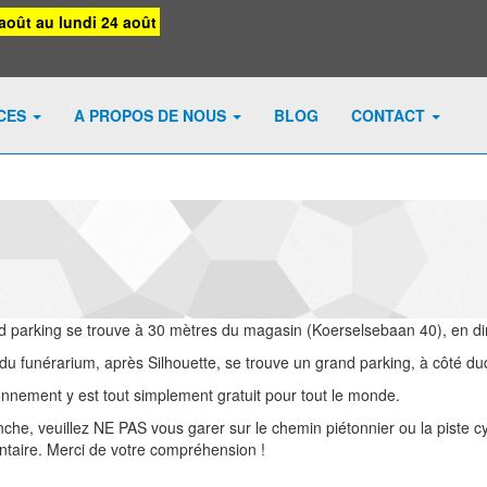
août au lundi 24 août
ICES
A PROPOS DE NOUS
BLOG
CONTACT
 parking se trouve à 30 mètres du magasin (Koerselsebaan 40), en dir
du funérarium, après Silhouette, se trouve un grand parking, à côté du
onnement y est tout simplement gratuit pour tout le monde.
che, veuillez NE PAS vous garer sur le chemin piétonnier ou la piste cy
taire. Merci de votre compréhension !