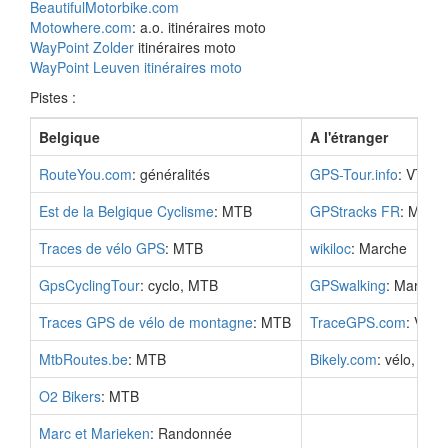
BeautifulMotorbike.com
Motowhere.com
: a.o. itinéraires moto
WayPoint Zolder
itinéraires moto
WayPoint Leuven itinéraires moto
Pistes :
Belgique
A l'étranger
RouteYou.com
: généralités
GPS-Tour.info
: VTT, 
Est de la Belgique Cyclisme
: MTB
GPStracks FR
: MTB, 
Traces de vélo GPS
: MTB
wikiloc
: Marche
GpsCyclingTour
: cyclo, MTB
GPSwalking
: Marcher
Traces GPS de vélo de montagne
: MTB
TraceGPS.com
: VTT,
MtbRoutes.be
: MTB
Bikely.com
: vélo, ran
O2 Bikers
: MTB
Marc et Marieken
: Randonnée