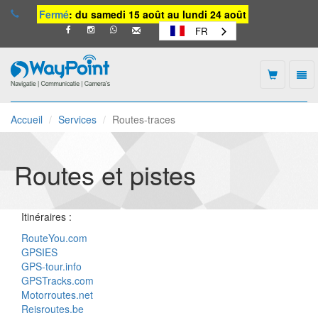
Fermé
: du samedi 15 août au lundi 24 août
FR
Togg
navi
Waypoint
-
Accueil
Services
Routes-traces
vers
la
page
d'accueil
Routes et pistes
Itinéraires :
RouteYou.com
GPSIES
GPS-tour.info
GPSTracks.com
Motorroutes.net
Reisroutes.be