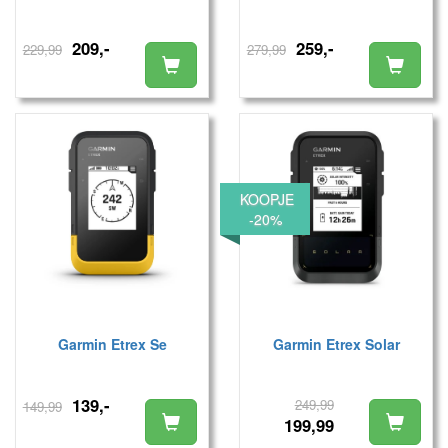
209,-
259,-
229,99
279,99
KOOPJE
-20%
Garmin Etrex Se
Garmin Etrex Solar
139,-
249,99
149,99
199,99