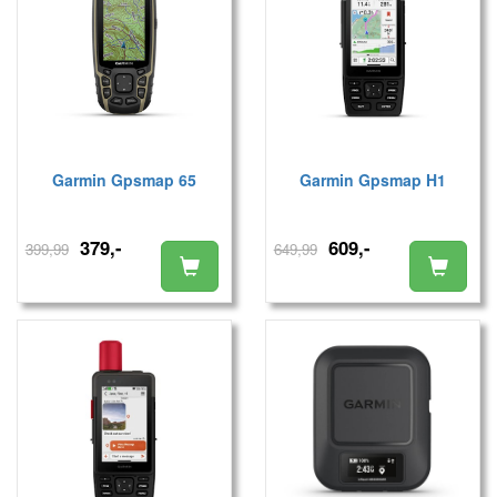
Garmin Gpsmap 65
Garmin Gpsmap H1
379,-
609,-
399,99
649,99