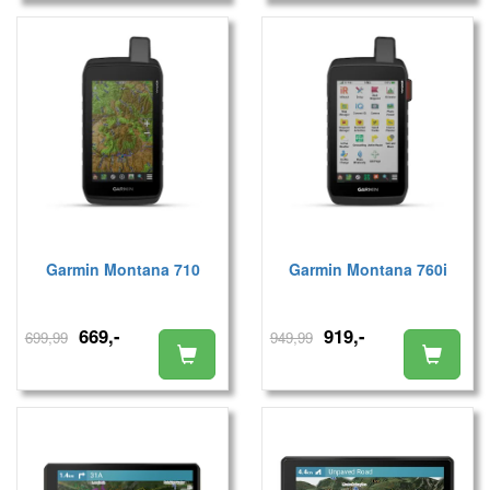
Garmin Montana 710
Garmin Montana 760i
669,-
919,-
699,99
949,99