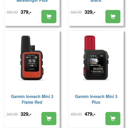
379,-
329,-
399,99
349,99
Garmin Inreach Mini 2
Garmin Inreach Mini 3
Flame Red
Plus
329,-
479,-
349,99
499,99