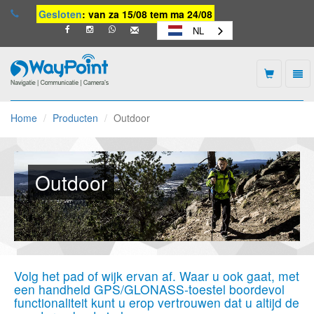
Gesloten
: van za 15/08 tem ma 24/08
NL
Togg
navi
Waypoint
-
Home
Producten
Outdoor
naar
homepage
Outdoor
Volg het pad of wijk ervan af. Waar u ook gaat, met
een handheld GPS/GLONASS-toestel boordevol
functionaliteit kunt u erop vertrouwen dat u altijd de