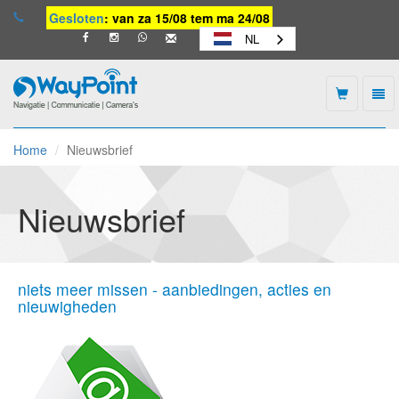
Gesloten
: van za 15/08 tem ma 24/08
NL
Togg
navi
Waypoint
-
Home
Nieuwsbrief
naar
homepage
Nieuwsbrief
niets meer missen - aanbiedingen, acties en
nieuwigheden