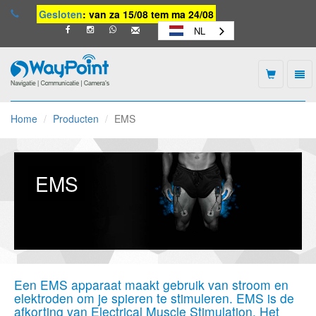
Gesloten
: van za 15/08 tem ma 24/08
NL
Togg
navi
Waypoint
-
Home
Producten
EMS
naar
homepage
EMS
Een EMS apparaat maakt gebruik van stroom en
elektroden om je spieren te stimuleren. EMS is de
afkorting van Electrical Muscle Stimulation. Het