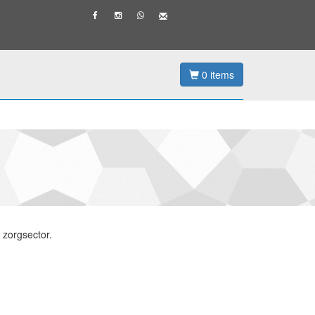
0
items
 zorgsector.