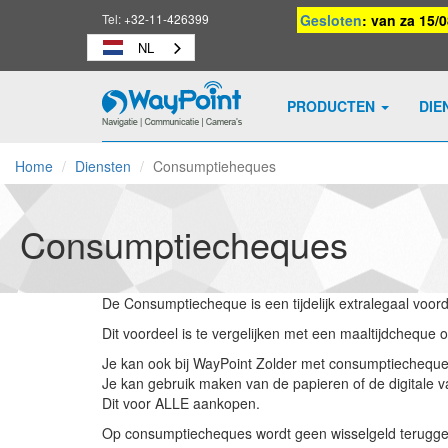
Tel:
+32-11-426399
Gesloten
: van za 15/
NL
PRODUCTEN
DIE
Waypoint
-
Home
Diensten
Consumptieheques
naar
homepage
Consumptiecheques
De Consumptiecheque is een tijdelijk extralegaal voor
Dit voordeel is te vergelijken met een maaltijdcheque
Je kan ook bij WayPoint Zolder met consumptiecheque
Je kan gebruik maken van de papieren of de digitale va
Dit voor ALLE aankopen.
Op consumptiecheques wordt geen wisselgeld terugg