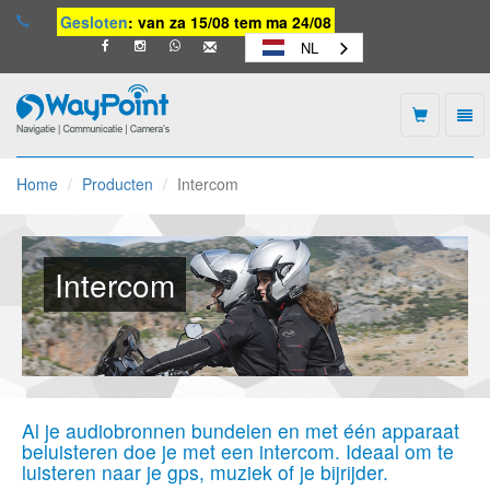
Gesloten
: van za 15/08 tem ma 24/08
NL
Togg
navi
Waypoint
-
Home
Producten
Intercom
naar
homepage
Intercom
Al je audiobronnen bundelen en met één apparaat
beluisteren doe je met een intercom. Ideaal om te
luisteren naar je gps, muziek of je bijrijder.