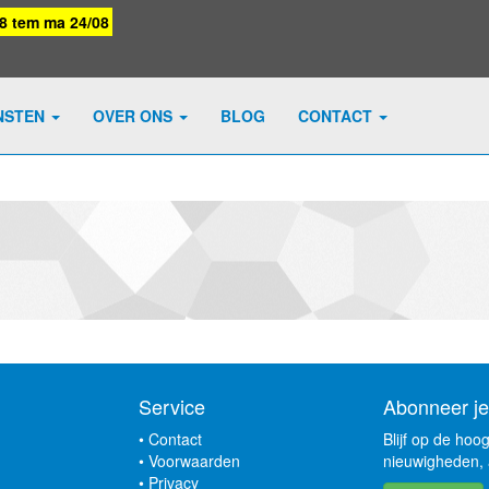
08 tem ma 24/08
NSTEN
OVER ONS
BLOG
CONTACT
Service
Abonneer je
•
Contact
Blijf op de hoo
•
Voorwaarden
nieuwigheden, 
•
Privacy