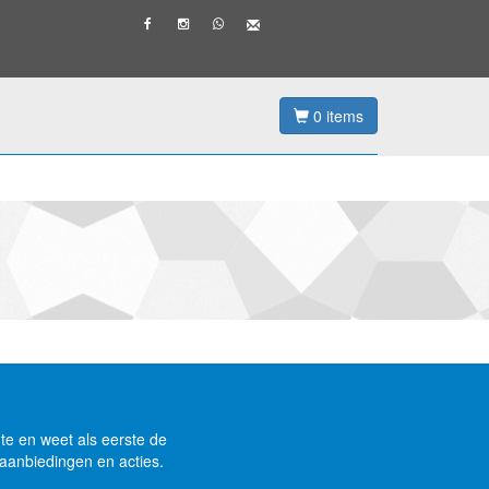
0
items
gte en weet als eerste de
aanbiedingen en acties.