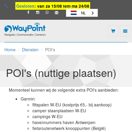
Gesloten
: van za 15/08 tem ma 24/08
NL
Togg
navi
Waypoint
-
Home
Diensten
POI's
naar
homepage
POI's (nuttige plaatsen)
Momenteel kunnen wij de volgende extra POI's aanbieden:
Garmin:
flitspalen W-EU (kostprijs €5,- bij aankoop)
camper staanplaatsen W-EU
campings W-EU
havennummers haven Antwerpen
fietsroutenetwerk knooppunten (België)