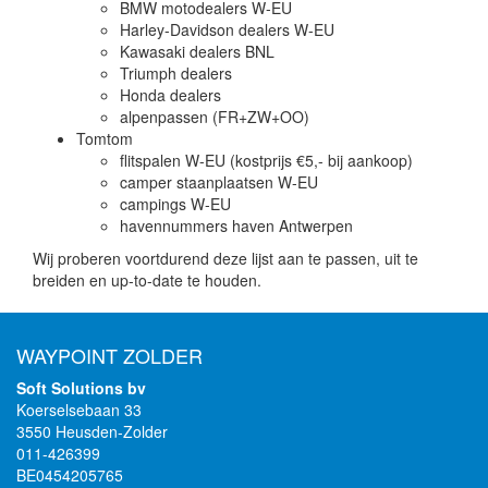
BMW motodealers W-EU
Harley-Davidson dealers W-EU
Kawasaki dealers BNL
Triumph dealers
Honda dealers
alpenpassen (FR+ZW+OO)
Tomtom
flitspalen W-EU (kostprijs €5,- bij aankoop)
camper staanplaatsen W-EU
campings W-EU
havennummers haven Antwerpen
Wij proberen voortdurend deze lijst aan te passen, uit te
breiden en up-to-date te houden.
WAYPOINT ZOLDER
Soft Solutions bv
Koerselsebaan 33
3550 Heusden-Zolder
011-426399
BE0454205765