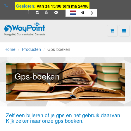
Gesloten
: van za 15/08 tem ma 24/08
NL
Togg
navi
Waypoint
-
Home
Producten
Gps-boeken
naar
homepage
Gps-boeken
Zelf een bijleren of je gps en het gebruik daarvan.
Kijk zeker naar onze gps boeken.