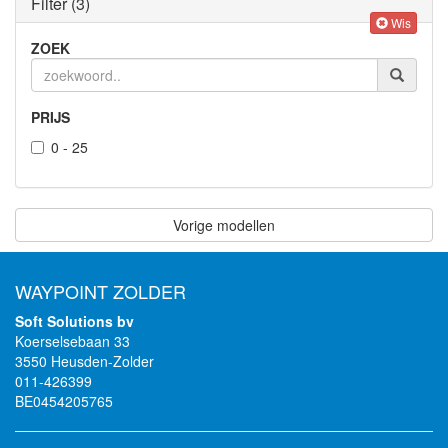
Filter
(3)
Wis
ZOEK
PRIJS
0 - 25
Vorige modellen
WAYPOINT ZOLDER
Soft Solutions bv
Koerselsebaan 33
3550 Heusden-Zolder
011-426399
BE0454205765