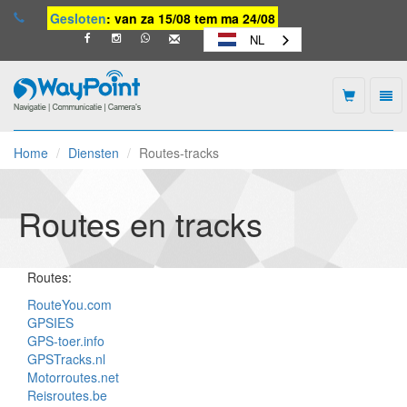
Gesloten
: van za 15/08 tem ma 24/08
NL
Togg
navi
Waypoint
-
Home
Diensten
Routes-tracks
naar
homepage
Routes en tracks
Routes:
RouteYou.com
GPSIES
GPS-toer.info
GPSTracks.nl
Motorroutes.net
Reisroutes.be