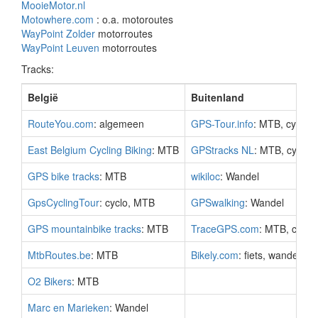
MooieMotor.nl
Motowhere.com
: o.a. motoroutes
WayPoint Zolder
motorroutes
WayPoint Leuven
motorroutes
Tracks:
België
Buitenland
RouteYou.com
: algemeen
GPS-Tour.info
: MTB, cyclo,
East Belgium Cycling Biking
: MTB
GPStracks NL
: MTB, cyclo,
GPS bike tracks
: MTB
wikiloc
: Wandel
GpsCyclingTour
: cyclo, MTB
GPSwalking
: Wandel
GPS mountainbike tracks
: MTB
TraceGPS.com
: MTB, cyclo
MtbRoutes.be
: MTB
Bikely.com
: fiets, wandel, ...
O2 Bikers
: MTB
Marc en Marieken
: Wandel