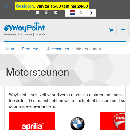
Gesloten
: van za 15/08 tem ma 24/08
NL
Togg
navi
Waypoint
-
Home
Producten
Accessoires
Motorsteunen
naar
homepage
Motorsteunen
WayPoint maakt zelf voor diverse modellen motoren een passe
toestellen. Daarnaast hebben we een uitgebreid assortiment
spec
door andere leveranciers.