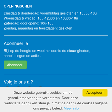
OPENINGSUREN
Dinsdag & donderdag: voormiddag gesloten en 13u30-18u
Woensdag & vrijdag: 10u-12u30 en 13u30-18u
Zaterdag: doorlopend: 10u-16u
Zondag, maandag en feestdagen: gesloten
Abonneer je
Blijf op de hoogte en weet als eerste de nieuwigheden,
aanbiedingen en acties.
Abonneer!
Volg je ons al?
Deze website gebruikt cookies om de
Accepteer!
gebruikerservaring te verbeteren. Door onze
website te gebruiken stem je in met de gebruikte cookies volgens
2026 - Soft Solutions bv
ons privacy beleid.
Meer info