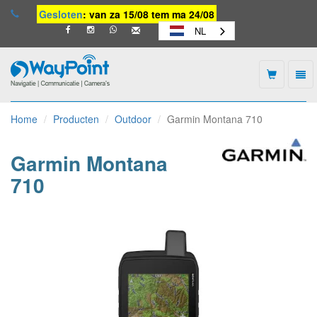
Gesloten
: van za 15/08 tem ma 24/08
NL
Togg
navi
Waypoint
-
Home
Producten
Outdoor
Garmin Montana 710
naar
homepage
Garmin Montana
710