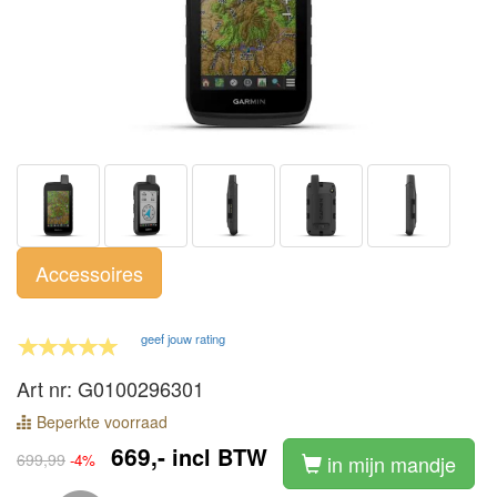
Accessoires
geef jouw rating
Art nr: G0100296301
Beperkte voorraad
669,-
incl BTW
699,99
-4%
in mijn mandje