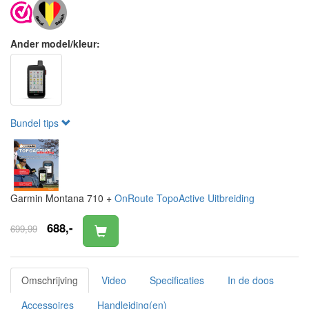
Ander model/kleur:
Bundel tips
Garmin Montana 710 +
OnRoute TopoActive Uitbreiding
688,-
699,99
Omschrijving
Video
Specificaties
In de doos
Accessoires
Handleiding(en)