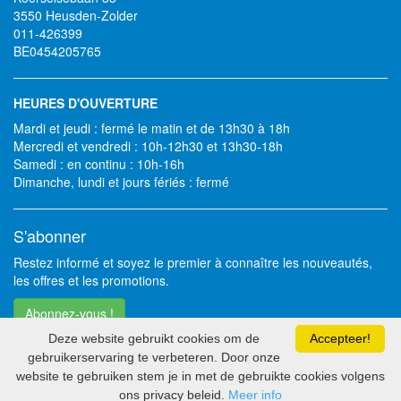
3550 Heusden-Zolder
011-426399
BE0454205765
HEURES D'OUVERTURE
Mardi et jeudi : fermé le matin et de 13h30 à 18h
Mercredi et vendredi : 10h-12h30 et 13h30-18h
Samedi : en continu : 10h-16h
Dimanche, lundi et jours fériés : fermé
S'abonner
Restez informé et soyez le premier à connaître les nouveautés,
les offres et les promotions.
Abonnez-vous !
Deze website gebruikt cookies om de
Accepteer!
gebruikerservaring te verbeteren. Door onze
Vous nous suivez déjà ?
website te gebruiken stem je in met de gebruikte cookies volgens
ons privacy beleid.
Meer info