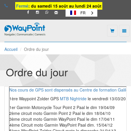
Fermé
: du samedi 15 août au lundi 24 août
FR
Togg
navi
Waypoint
-
Accueil
Ordre du jour
vers
la
page
d'accueil
Ordre du jour
Nos cours de GPS sont dispensés au Centre de formation Galileo
1ère Waypoint Zolder GPS
MTB Nightride
le vendredi 13/03/20
1er Garmin Motorcycle Tour Point 2 Paal le dim 19/04/09
2ème circuit moto Garmin Point 2 Paal le dim 18/04/10
3ème circuit moto Garmin WayPoint Paal le dim 17/04/11
4ème Circuit moto Garmin WayPoint Paal dim. 15/04/12
5ème WayPoint Zolder Circuit moto le dimanche 21/04/13