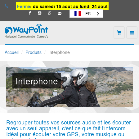
Fermé
: du samedi 15 août au lundi 24 août
FR
Togg
navi
Waypoint
-
Accueil
Produits
Interphone
vers
la
page
d'accueil
Interphone
Regrouper toutes vos sources audio et les écouter
avec un seul appareil, c'est ce que fait l'intercom.
Idéal pour écouter votre GPS, votre musique ou