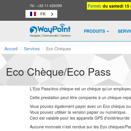
Tél :
+32-11-426399
Fermé
: du samedi 15 
FR
PRODUITS
SERV
Waypoint
-
Accueil
Services
Eco Chèques
vers
la
page
Eco Chèque/Eco Pass
d'accueil
L'Eco Pass/éco-chèque est un chèque qu'un employeur 
Cette prestation peut être comparée à un chèque-repa
Vous pouvez également payer avec un Eco chèque ou 
Vous pouvez utiliser la version papier ou numérique.
Ceci est valable pour les appareils GPS d'extérieur/de v
Aucune monnaie n'est rendue sur les Eco chèques/Pass