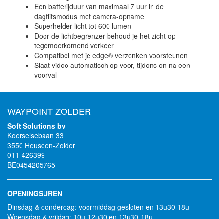
Een batterijduur van maximaal 7 uur in de
dagflitsmodus met camera-opname
Superhelder licht tot 600 lumen
Door de lichtbegrenzer behoud je het zicht op
tegemoetkomend verkeer
Compatibel met je edge® verzonken voorsteunen
Slaat video automatisch op voor, tijdens en na een
voorval
WAYPOINT ZOLDER
Soft Solutions bv
Koerselsebaan 33
3550 Heusden-Zolder
011-426399
BE0454205765
OPENINGSUREN
Dinsdag & donderdag: voormiddag gesloten en 13u30-18u
Woensdag & vrijdag: 10u-12u30 en 13u30-18u