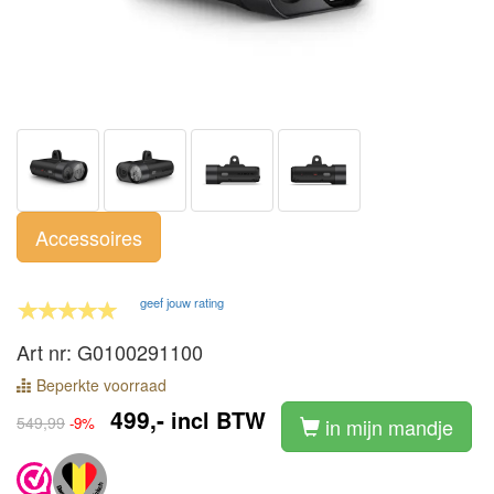
Accessoires
geef jouw rating
Art nr: G0100291100
Beperkte voorraad
499,-
incl BTW
549,99
-9%
in mijn mandje