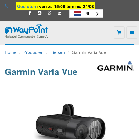
Gesloten
: van za 15/08 tem ma 24/08
NL
Togg
navi
Waypoint
-
Home
Producten
Fietsen
Garmin Varia Vue
naar
homepage
Garmin Varia Vue