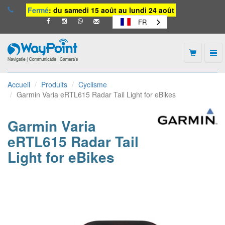
Fermé
: du samedi 15 août au lundi 24 août
FR
Togg
navi
Waypoint
-
Accueil
Produits
Cyclisme
vers
Garmin Varia eRTL615 Radar Tail Light for eBikes
la
page
d'accueil
Garmin Varia
eRTL615 Radar Tail
Light for eBikes