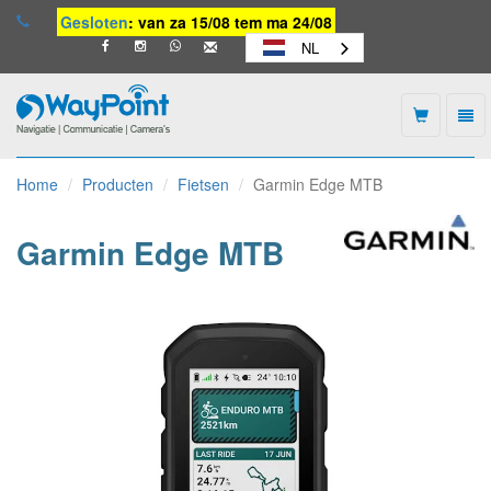
Gesloten
: van za 15/08 tem ma 24/08
NL
Togg
navi
Waypoint
-
Home
Producten
Fietsen
Garmin Edge MTB
naar
homepage
Garmin Edge MTB