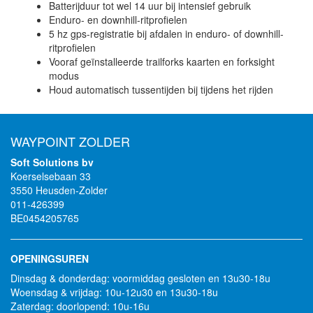
Batterijduur tot wel 14 uur bij intensief gebruik
Enduro- en downhill-ritprofielen
5 hz gps-registratie bij afdalen in enduro- of downhill-
ritprofielen
Vooraf geïnstalleerde trailforks kaarten en forksight
modus
Houd automatisch tussentijden bij tijdens het rijden
WAYPOINT ZOLDER
Soft Solutions bv
Koerselsebaan 33
3550 Heusden-Zolder
011-426399
BE0454205765
OPENINGSUREN
Dinsdag & donderdag: voormiddag gesloten en 13u30-18u
Woensdag & vrijdag: 10u-12u30 en 13u30-18u
Zaterdag: doorlopend: 10u-16u