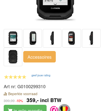
Accessoires
geef jouw rating
Art nr: G0100299310
Beperkte voorraad
359,-
incl BTW
399,99
-10%
in mijn mandje