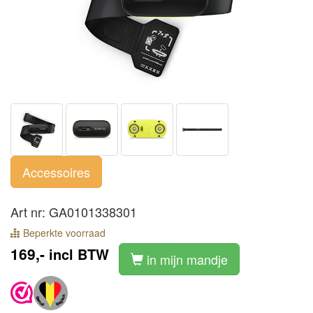
Accessoires
Art nr: GA0101338301
Beperkte voorraad
169,-
incl BTW
in mijn mandje