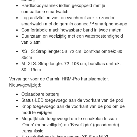
Hardloopdynamiek indien gekoppeld met je
compatibele smartwatch
Leg activiteiten vast en synchroniseer ze zonder
smartwatch met de garmin connect™ smartphone-app
Comfortabele machinewasbare band in twee maten
Duurzaam en veelzijdig met een waterbestendigheid
van 5 atm
XS - S: Strap lengte: 56–72 cm, borstkas omtrek: 60-
85cm
M -XLS: Strap lengte: 72–106 cm, borstkas omtrek:
80-119cm
Vervanger voor de Garmin HRM-Pro hartslagmeter.
Nieuw/gewijzigd:
Oplaadbare batterij
Status-LED toegevoegd aan de voorkant van de pod
Knop toegevoegd aan de voorkant van de pod om de
modi te wijzigen
Mogelijkheid toegevoegd om te schakelen tussen
‘Open’ (onbeveiligde) en ‘Beveiligde’ (gecodeerde)
transmissie
Nu verkrijgbaar in twee maten: XS-S en M-XL