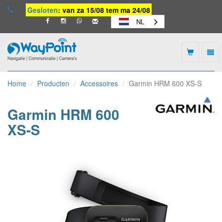
Gesloten
: van za 15/08 tem ma 24/08
NL
Togg
navi
Waypoint
-
Home
Producten
Accessoires
Garmin HRM 600 XS-S
naar
homepage
Garmin HRM 600
XS-S