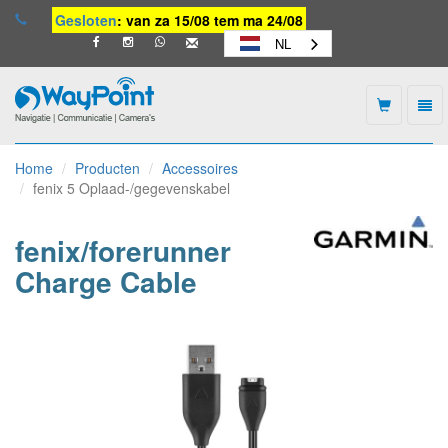
Gesloten
: van za 15/08 tem ma 24/08
NL
Togg
navi
Waypoint
-
Home
Producten
Accessoires
naar
fenix 5 Oplaad-/gegevenskabel
homepage
fenix/forerunner
Charge Cable