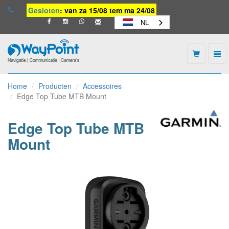
Gesloten
: van za 15/08 tem ma 24/08
NL
Togg
navi
Waypoint
-
Home
Producten
Accessoires
naar
Edge Top Tube MTB Mount
homepage
Edge Top Tube MTB
Mount