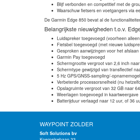
Blijf verbonden en competitief met de grou
Waarschuw fietsers en voetgangers via een
De Garmin Edge 850 bevat al de functionaliteit
Belangrijkste nieuwigheden t.o.v. Edg
Luidspreker toegevoegd (voorheen alleen
Fietsbel toegevoegd (met nieuwe luidspre
Gesproken aanwijzingen voor het afslaan
Garmin Pay toegevoegd
Schermgrootte vergroot van 2,6 inch naar
Schermtype gewijzigd van transflectief n
5 Hz GPS/GNSS-sampling/-opnamemogelij
Verbeterde processorsnelheid (nu hetzelf
Opslagruimte vergroot van 32 GB naar 6
Weerlagen toegevoegd in kaartweergave
Batterijduur verlaagd naar 12 uur, of 36 u
WAYPOINT ZOLDER
Soft Solutions bv
Koerselsebaan 33