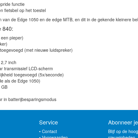
pride functie
 fietsbel op het toestel
en van de Edge 1050 en de edge MTB, en dit in de gekende kleinere be
e 840:
 een pieper)
ker)
 toegevoegd (met nieuwe luidspreker)
 2,7 inch
aar transmissief LCD-scherm
kheid toegevoegd (5x/seconde)
de als de Edge 1050)
4 GB
ur in batterijbesparingsmodus
Service
Abonneer je
•
Contact
Blijf op de hoo
•
Voorwaarden
nieuwigheden, 