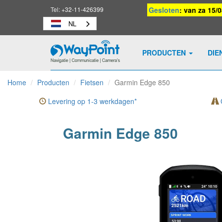
Tel:
+32-11-426399
Gesloten
: van za 15/
NL
PRODUCTEN
DIE
Waypoint
-
Home
Producten
Fietsen
Garmin Edge 850
naar
homepage
Levering op 1-3 werkdagen*
G
Garmin Edge 850