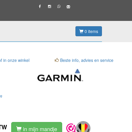
0
items
f in onze winkel
Beste info, advies en service
ng
BTW
in mijn mandje