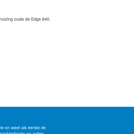
huizing zoals de Edge 840.
gte en weet als eerste de
aanbiedingen en acties.