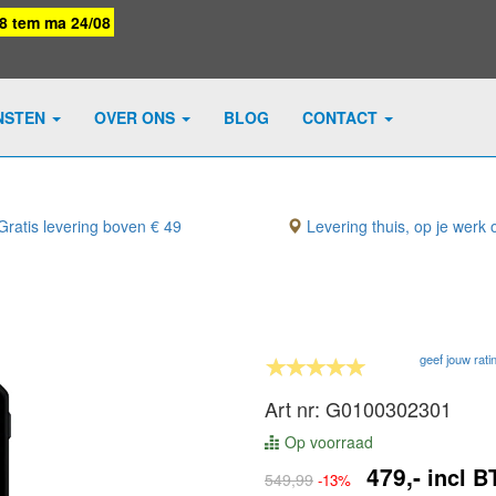
08 tem ma 24/08
NSTEN
OVER ONS
BLOG
CONTACT
ratis levering boven € 49
Levering thuis, op je werk o
geef jouw rati
Art nr: G0100302301
Op voorraad
479,-
incl 
549,99
-13%