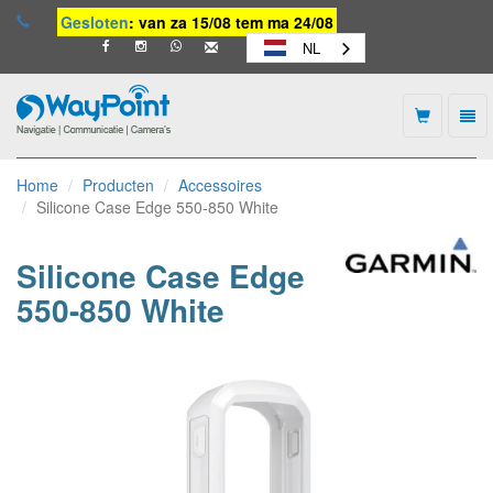
Gesloten
: van za 15/08 tem ma 24/08
NL
Togg
navi
Waypoint
-
Home
Producten
Accessoires
naar
Silicone Case Edge 550-850 White
homepage
Silicone Case Edge
550-850 White