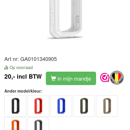
Art nr: GA0101340905
Op voorraad
20,-
incl BTW
in mijn mandje
Ander model/kleur: