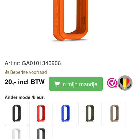
Art nr: GA0101340906
Beperkte voorraad
20,-
incl BTW
in mijn mandje
Ander model/kleur: