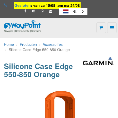
Gesloten
: van za 15/08 tem ma 24/08
NL
Togg
navi
Waypoint
-
Home
Producten
Accessoires
naar
Silicone Case Edge 550-850 Orange
homepage
Silicone Case Edge
550-850 Orange