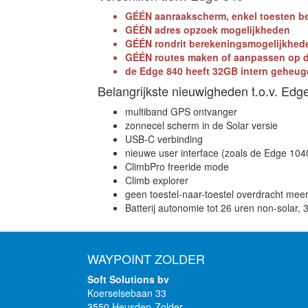
GÉÉN aanraakscherm, enkel toesten b
GÉÉN adres opzoek mogelijkheden
GÉÉN rondrit berekeningsmogelijkhed
GÉÉN routes maken of aanpassen op d
de Edge 840 heeft 32GB intern geheu
Belangrijkste nieuwigheden t.o.v. Edg
multiband GPS ontvanger
zonnecel scherm in de Solar versie
USB-C verbinding
nieuwe user interface (zoals de Edge 104
ClimbPro freeride mode
Climb explorer
geen toestel-naar-toestel overdracht mee
Batterij autonomie tot 26 uren non-solar, 
WAYPOINT ZOLDER
Soft Solutions bv
Koerselsebaan 33
3550 Heusden-Zolder