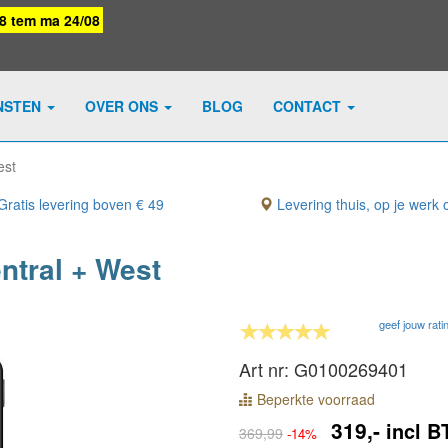
08 tem ma 24/08
NSTEN
OVER ONS
BLOG
CONTACT
est
ratis levering boven € 49
Levering thuis, op je werk o
ntral + West
geef jouw rati
Art nr: G0100269401
Beperkte voorraad
319,-
incl 
369,99
-14%