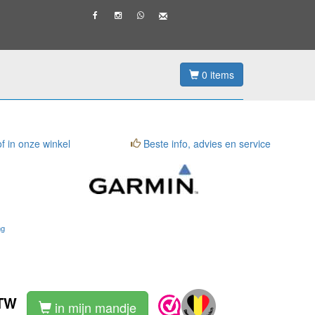
0
items
f in onze winkel
Beste info, advies en service
ng
BTW
in mijn mandje