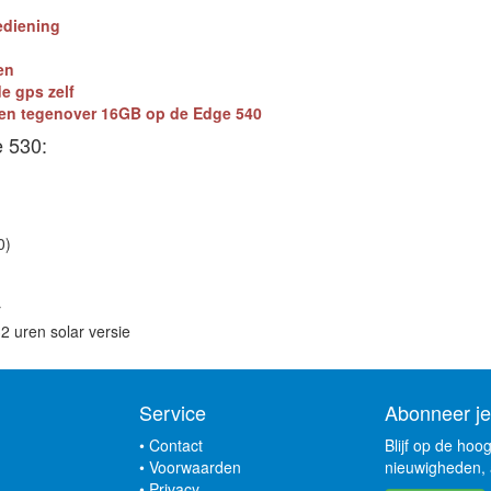
ediening
en
e gps zelf
gen tegenover 16GB op de Edge 540
e 530:
0)
r
32 uren solar versie
Service
Abonneer je
•
Contact
Blijf op de hoo
•
Voorwaarden
nieuwigheden, 
•
Privacy