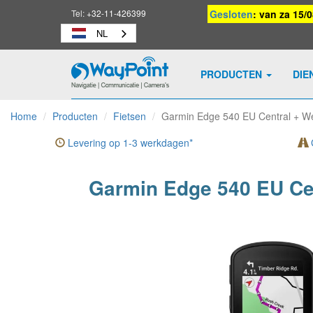
Tel:
+32-11-426399
Gesloten
: van za 15/
NL
PRODUCTEN
DIE
Waypoint
-
Home
Producten
Fietsen
Garmin Edge 540 EU Central + W
naar
homepage
Levering op 1-3 werkdagen*
G
Garmin Edge 540 EU Ce