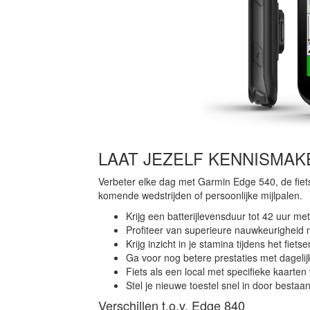
LAAT JEZELF KENNISMAK
Verbeter elke dag met Garmin Edge 540, de fiets
komende wedstrijden of persoonlijke mijlpalen.
Krijg een batterijlevensduur tot 42 uur me
Profiteer van superieure nauwkeurigheid
Krijg inzicht in je stamina tijdens het fie
Ga voor nog betere prestaties met dageli
Fiets als een local met specifieke kaarten v
Stel je nieuwe toestel snel in door bestaa
Verschillen t.o.v. Edge 840