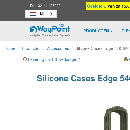
Tel:
+32-11-426399
Gesloten
: van za 15/
NL
PRODUCTEN
DIE
Waypoint
-
Home
Producten
Accessoires
Silicone Cases Edge 540-84
naar
homepage
Levering op 1-3 werkdagen*
G
Silicone Cases Edge 5