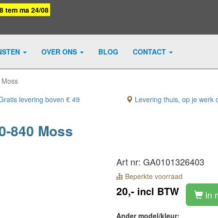
08 tem ma 24/08
NSTEN
OVER ONS
BLOG
CONTACT
0 Moss
ratis levering boven € 49
Levering thuis, op je werk o
40-840 Moss
Art nr: GA0101326403
Beperkte voorraad
20,-
incl BTW
in 
Ander model/kleur: