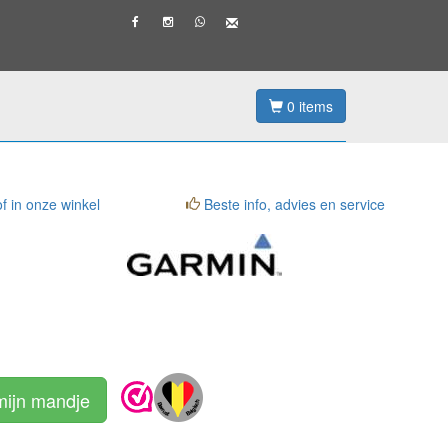
0
items
f in onze winkel
Beste info, advies en service
mijn mandje