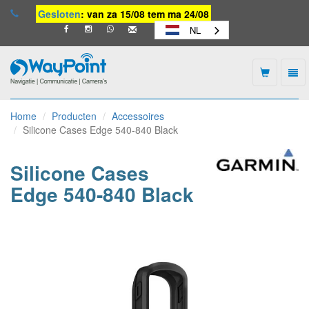
Gesloten
: van za 15/08 tem ma 24/08
NL
Togg
navi
Waypoint
-
Home
Producten
Accessoires
naar
Silicone Cases Edge 540-840 Black
homepage
Silicone Cases
Edge 540-840 Black