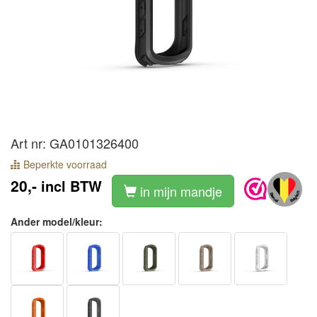
Art nr: GA0101326400
Beperkte voorraad
20,-
incl BTW
in mijn mandje
Ander model/kleur: