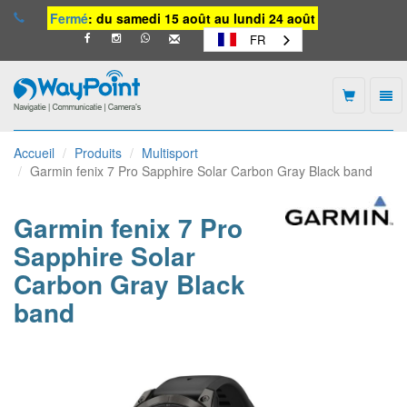
Fermé
: du samedi 15 août au lundi 24 août
FR
Togg
navi
Waypoint
-
Accueil
Produits
Multisport
vers
Garmin fenix 7 Pro Sapphire Solar Carbon Gray Black band
la
page
d'accueil
Garmin fenix 7 Pro
Sapphire Solar
Carbon Gray Black
band