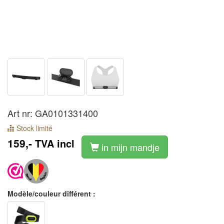
Art nr: GA0101331400
Stock limité
159,-
TVA incl
in mijn mandje
Modèle/couleur différent :