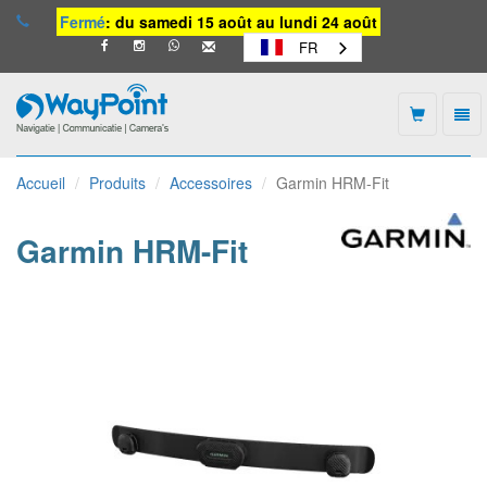
Fermé
: du samedi 15 août au lundi 24 août
FR
Togg
navi
Waypoint
-
Accueil
Produits
Accessoires
Garmin HRM-Fit
vers
la
page
Garmin HRM-Fit
d'accueil