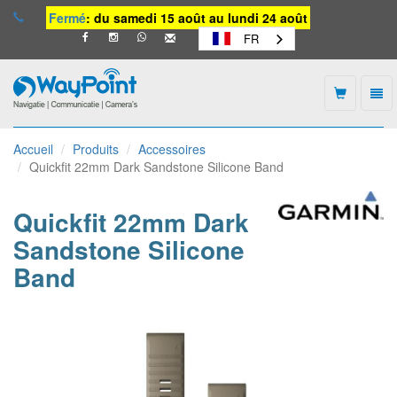
Fermé
: du samedi 15 août au lundi 24 août
FR
Togg
navi
Waypoint
-
Accueil
Produits
Accessoires
vers
Quickfit 22mm Dark Sandstone Silicone Band
la
page
d'accueil
Quickfit 22mm Dark
Sandstone Silicone
Band