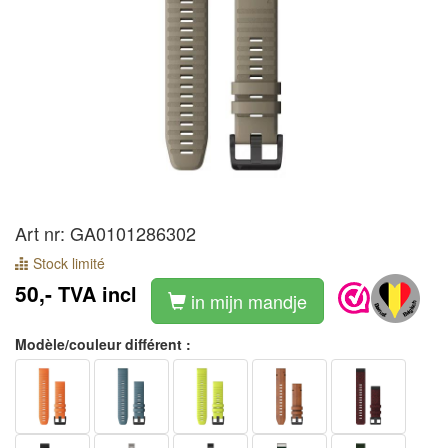
Art nr: GA0101286302
Stock limité
50,-
TVA incl
in mijn mandje
Modèle/couleur différent :