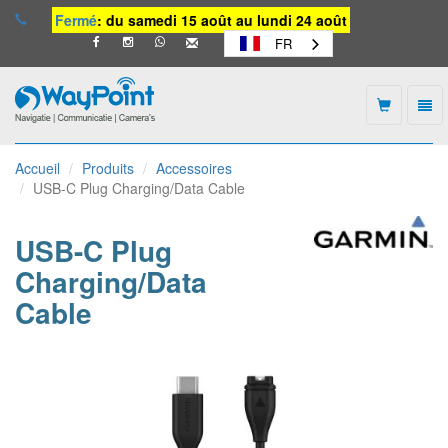
Fermé
: du samedi 15 août au lundi 24 août
FR
Togg
navi
Waypoint
-
Accueil
Produits
Accessoires
vers
USB-C Plug Charging/Data Cable
la
page
d'accueil
USB-C Plug
Charging/Data
Cable