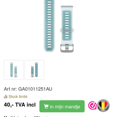
Art nr: GA01011251AU
Stock limité
40,-
TVA incl
in mijn mandje