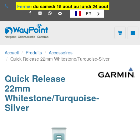
Fermé
: du samedi 15 août au lundi 24 août
FR
Togg
navi
Waypoint
-
Accueil
Produits
Accessoires
vers
Quick Release 22mm Whitestone/Turquoise-Silver
la
page
d'accueil
Quick Release
22mm
Whitestone/Turquoise-
Silver