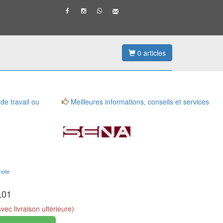
0
articles
 de travail ou
Meilleures informations, conseils et services
note
L01
c livraison ultérieure)