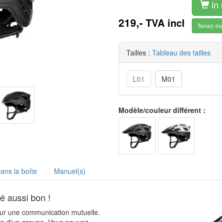
in 
219,-
TVA incl
Tenez-mo
Tailles :
Tableau des tailles
L01
M01
Modèle/couleur différent :
ans la boîte
Manuel(s)
é aussi bon !
ur une communication mutuelle.
ein d'un groupe. Vous pouvez