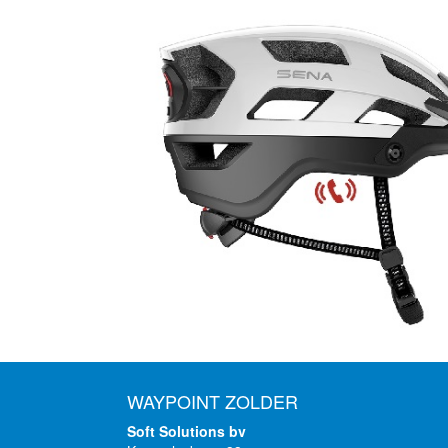
WAYPOINT ZOLDER
Soft Solutions bv