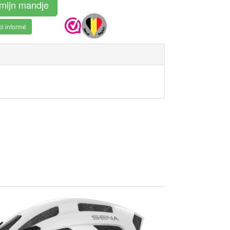
mijn mandje
i informé