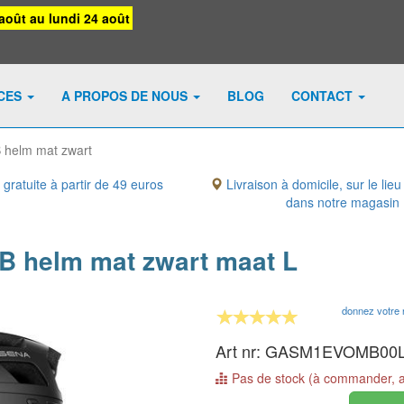
août au lundi 24 août
ICES
A PROPOS DE NOUS
BLOG
CONTACT
helm mat zwart
 gratuite à partir de 49 euros
Livraison à domicile, sur le lieu
dans notre magasin
 helm mat zwart maat L
donnez votre 
Art nr: GASM1EVOMB00
Pas de stock (à commander, ave