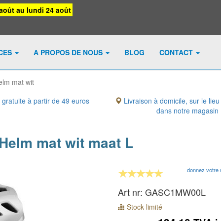
août au lundi 24 août
ICES
A PROPOS DE NOUS
BLOG
CONTACT
elm mat wit
 gratuite à partir de 49 euros
Livraison à domicile, sur le lieu
dans notre magasin
Helm mat wit maat L
donnez votre 
Art nr: GASC1MW00L
Stock limité