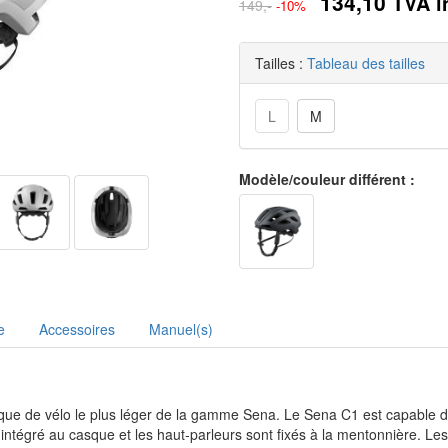
134,10
TVA i
149,-
-10%
Tailles :
Tableau des tailles
L
M
Modèle/couleur différent :
e
Accessoires
Manuel(s)
asque de vélo le plus léger de la gamme Sena. Le Sena C1 est capable
tégré au casque et les haut-parleurs sont fixés à la mentonnière. Les 