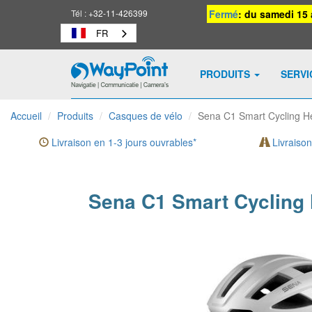
Tél :
+32-11-426399
Fermé
: du samedi 15 
FR
PRODUITS
SERV
Waypoint
-
Accueil
Produits
Casques de vélo
Sena C1 Smart Cycling H
vers
la
Livraison en 1-3 jours ouvrables*
Livraison
page
d'accueil
Sena C1 Smart Cycling 