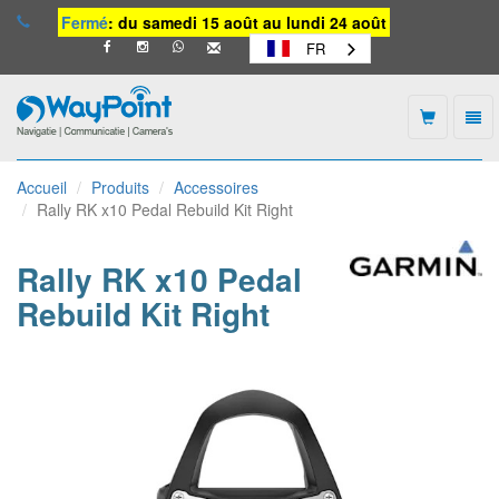
Fermé
: du samedi 15 août au lundi 24 août
FR
Togg
navi
Waypoint
-
Accueil
Produits
Accessoires
vers
Rally RK x10 Pedal Rebuild Kit Right
la
page
d'accueil
Rally RK x10 Pedal
Rebuild Kit Right