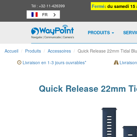
Tél :
+32-11-426399
Fermé
: du samedi 15 
FR
PRODUITS
SERV
Waypoint
-
Accueil
Produits
Accessoires
Quick Release 22mm Tidal Blu
vers
la
Livraison en 1-3 jours ouvrables*
Livraison
page
d'accueil
Quick Release 22mm Tid