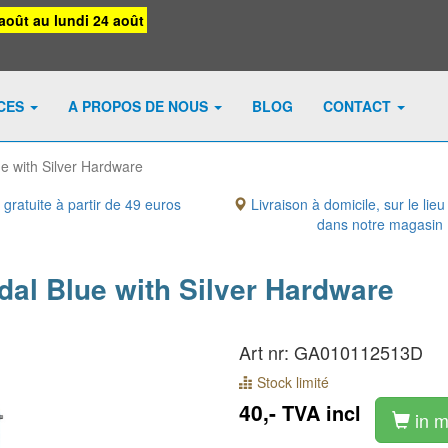
août au lundi 24 août
ICES
A PROPOS DE NOUS
BLOG
CONTACT
e with Silver Hardware
 gratuite à partir de 49 euros
Livraison à domicile, sur le lieu
dans notre magasin
al Blue with Silver Hardware
Art nr: GA010112513D
Stock limité
40,-
TVA incl
in m