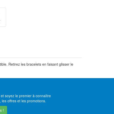
e. Retirez les bracelets en faisant glisser le
et soyez le premier à connaître
 les offres et les promotions.
s !