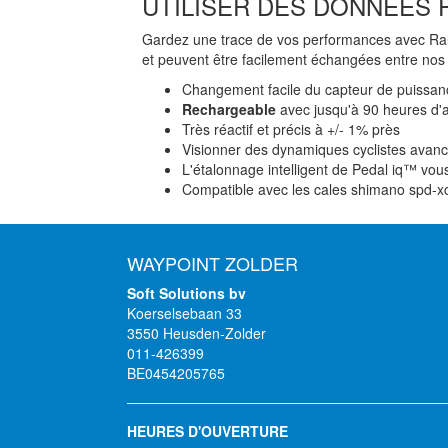
UTILISER DES DONNÉES 
Gardez une trace de vos performances avec Ral
et peuvent être facilement échangées entre nos co
Changement facile du capteur de puissanc
Rechargeable
avec jusqu'à 90 heures d'
Très réactif et précis à +/- 1% près
Visionner des dynamiques cyclistes avanc
L'étalonnage intelligent de Pedal iq™ vous 
Compatible avec les cales shimano spd-x
WAYPOINT ZOLDER
Soft Solutions bv
Koerselsebaan 33
3550 Heusden-Zolder
011-426399
BE0454205765
HEURES D'OUVERTURE