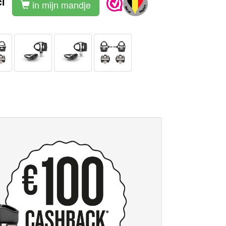
l
in mijn mandje