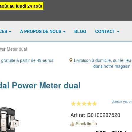
août au lundi 24 août
ICES
A PROPOS DE NOUS
BLOG
CONTACT
wer Meter dual
 gratuite à partir de 49 euros
Livraison à domicile, sur le lieu
dans notre magasin
al Power Meter dual
donnez votre 
Art nr: G0100287520
Stock limité