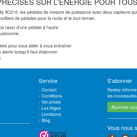
PRÉCISES SUR L'ÉNERGIE POUR TOU
ly XC210, les pédales de mesure de puissance avec deux capteurs qui
lliers de pédales pour la route et le tout-terrain.
e (axe) d'une pédale à l'autre
autonomie.
ées pour vous aider à vous entraîner
alerte lorsqu'il faut étalonner.
c
Service
S'abonner
-
Contact
Restez informé 
-
Conditions
les nouveautés,
-
Vie privée
Abonnez-vou
-
Les litiges
-
Livraisons
-
Blog
Vous nous s