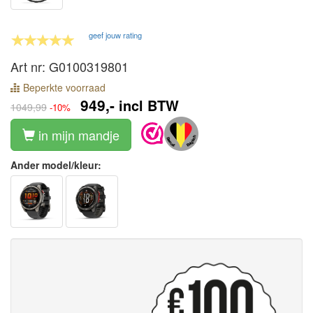
geef jouw rating
Art nr: G0100319801
Beperkte voorraad
949,-
incl BTW
1049,99
-10%
in mijn mandje
Ander model/kleur: