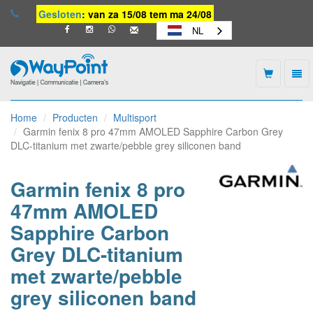
Gesloten
: van za 15/08 tem ma 24/08
NL
Togg
navi
Waypoint
-
Home
Producten
Multisport
naar
Garmin fenix 8 pro 47mm AMOLED Sapphire Carbon Grey
homepage
DLC-titanium met zwarte/pebble grey siliconen band
Garmin fenix 8 pro
47mm AMOLED
Sapphire Carbon
Grey DLC-titanium
met zwarte/pebble
grey siliconen band