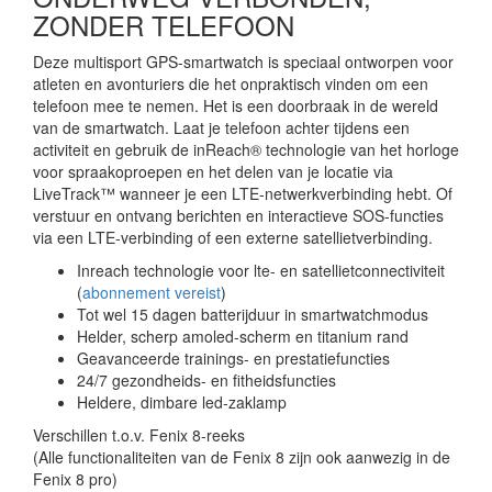
ZONDER TELEFOON
Deze multisport GPS-smartwatch is speciaal ontworpen voor
atleten en avonturiers die het onpraktisch vinden om een
telefoon mee te nemen. Het is een doorbraak in de wereld
van de smartwatch. Laat je telefoon achter tijdens een
activiteit en gebruik de inReach® technologie van het horloge
voor spraakoproepen en het delen van je locatie via
LiveTrack™ wanneer je een LTE-netwerkverbinding hebt. Of
verstuur en ontvang berichten en interactieve SOS-functies
via een LTE-verbinding of een externe satellietverbinding.
Inreach technologie voor lte- en satellietconnectiviteit
(
abonnement vereist
)
Tot wel 15 dagen batterijduur in smartwatchmodus
Helder, scherp amoled-scherm en titanium rand
Geavanceerde trainings- en prestatiefuncties
24/7 gezondheids- en fitheidsfuncties
Heldere, dimbare led-zaklamp
Verschillen t.o.v. Fenix 8-reeks
(Alle functionaliteiten van de Fenix 8 zijn ook aanwezig in de
Fenix 8 pro)