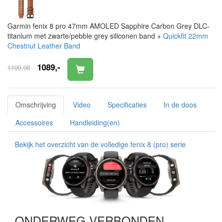
Garmin fenix 8 pro 47mm AMOLED Sapphire Carbon Grey DLC-
titanium met zwarte/pebble grey siliconen band +
Quickfit 22mm
Chestnut Leather Band
1089,-
1199,98
Omschrijving
Video
Specificaties
In de doos
Accessoires
Handleiding(en)
Bekijk het overzicht van de volledige fenix 8 (pro) serie
ONDERWEG VERBONDEN,