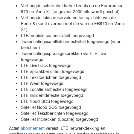
Verhoogde schermhelderheid zoals op de Forerunner
970 en Venu X1 (ongeveer 2000 nits wordt geschat)
Verhoogde luidsprekervolume ten opzichte van de
Fenix ​​8 (komt overeen met die van de FR970 en Venu
X1)
LTE/mobiele connectiviteit toegevoegd
Tweerichtingssatellietconnectiviteit toegevoegd (voor
berichten)
Tweerichtingsspraakgesprekken via LTE Live
toegevoegd
LTE LiveTrack toegevoegd
LTE Spraakberichten toegevoegd
LTE Tekstberichten toegevoegd
LTE Weer toegevoegd
LTE Locatie-inchecken toegevoegd
LTE Incidentdetectie toegevoegd
LTE Nood-SOS toegevoegd
Satelliet Nood-SOS toegevoegd
Satelliet Tekstberichten toegevoegd
Satelliet Inchecken (Locatie) toegevoegd
Actief
abonnement
vereist. LTE-netwerkdekking en
satellietconnectiviteit zijn niet in alle landen beschikbaar. In