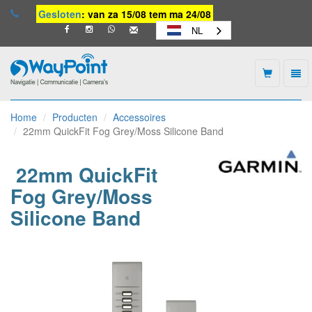
Gesloten
: van za 15/08 tem ma 24/08
NL
Togg
navi
Waypoint
-
Home
Producten
Accessoires
naar
22mm QuickFit Fog Grey/Moss Silicone Band
homepage
22mm QuickFit
Fog Grey/Moss
Silicone Band