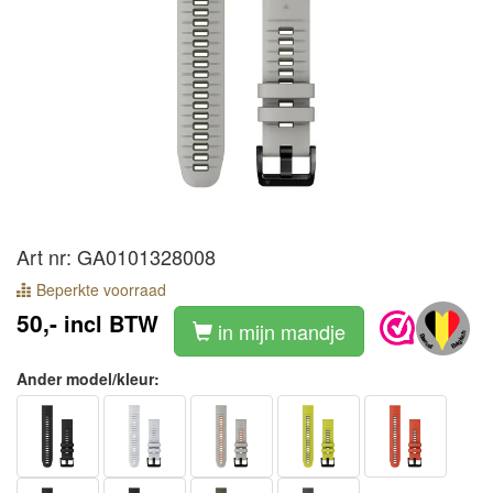
Art nr: GA0101328008
Beperkte voorraad
50,-
incl BTW
in mijn mandje
Ander model/kleur: